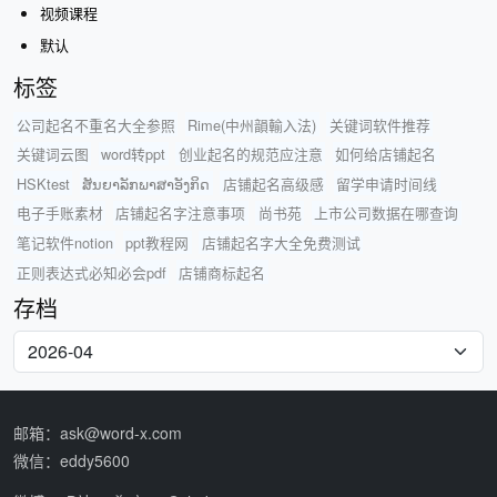
视频课程
默认
标签
公司起名不重名大全参照
Rime(中州韻輸入法)
关键词软件推荐
关键词云图
word转ppt
创业起名的规范应注意
如何给店铺起名
HSKtest
ສັນຍາລັກພາສາອັງກິດ
店铺起名高级感
留学申请时间线
电子手账素材
店铺起名字注意事项
尚书苑
上市公司数据在哪查询
笔记软件notion
ppt教程网
店铺起名字大全免费测试
正则表达式必知必会pdf
店铺商标起名
存档
邮箱：ask@word-x.com
微信：eddy5600