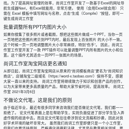
找。为了提高网址管理的效率，尚词工作室开发了一款基于Excel的网址导
航生成器Navi，有Excel就能用，非常方便。 使用（会用Excel就会用） 只
需在 Excel 模板中填写网址与名称，点击“生成（Compile）”按钮，即可一
键生成尚词工作室
批量调整所有PPT内图片大小
如果你搜集了很多照片或者截图，想把这些图片做成一个PPT，当你一页
一页地把这些图片拷贝到PPT内时，最后发现上百张照片 的大小不一致。
这个时候一页一页地调整图片大小非常麻烦，特别“伤手”。 因此，尚词工
作室工作室开发了一款 PPT插件可以批量调整PPT内所有图片的大小和位
置。这个插件尤其适合一页PPT一张图片的场景。
尚词工作室淘宝网店更名通知
从即日起，尚词工作室淘宝网店从原来的“尚词模板商店”更名为“尚词知识
商店”，店铺淘宝二级域名（https://word-x.taobao.com/）保持不变，感谢
大家一直以来的支持。 尚词工作室将继续致力于知识和创意产品的创作，
以为大家带来更多高质量的产品，帮助大家节省时间，提高效率。 尚词工
作室 2021年3月6日
不做论文代笔，这是我们的原则
由于临近毕业，最近有很多同学来咨询我们是否做论文代笔，我们都一一
拒绝了。 论文代笔表面上是在帮助学生，实则负面促进了部分学生坠入弄
虚作假的歧途中去。而且论文代笔往往牵涉到论文洗稿和抄袭，因此对良
好学术环境的破坏非常大。 虽然我们尚词工作室即便只是一个小工作室，
但我们也要坚持原则，严格遵守道德和法律，尤其是在教育相关领域，要