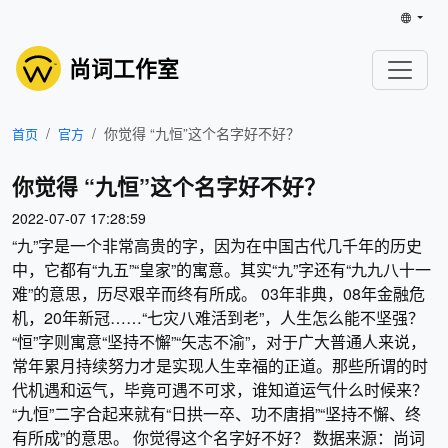
尚词工作室
你觉得 “九恒”这个名字好不好？
首页
官方
你觉得 “九恒”这个名字好不好？
2022-07-07 17:28:59
“九”字是一个非常高贵的字，因为在中国古代几千年的历史
中，它都有“九五”“皇家”的寓意。其实“九”字还有“九九八十一
难”的意思，历尽艰辛而终有所成。 03年非典，08年金融危
机，20年新冠……“七灾八难活到老”，人生怎么能不坚强？
“恒”字则寓意“坚持不懈”“矢志不渝”，对于广大普通人来说，
常年累月持续努力才是实现人生幸福的正道。那些所谓的时
代机遇和运气，毕竟可遇不可求，谁知道运气什么时候来？
“九恒”二字合起来就有“日拱一卒、功不唐捐”“坚持不懈、终
有所成”的意思。 你觉得这个名字好不好？ 数据来源：尚词