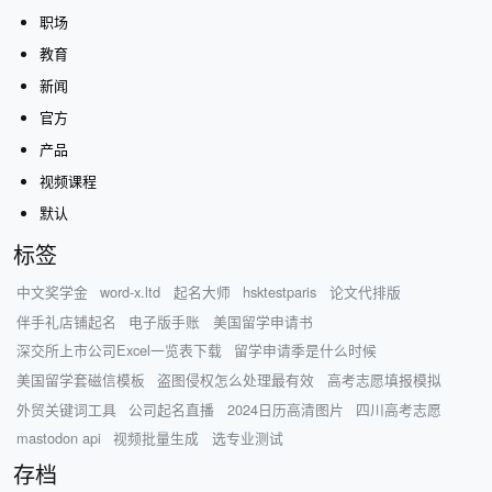
职场
教育
新闻
官方
产品
视频课程
默认
标签
中文奖学金
word-x.ltd
起名大师
hsktestparis
论文代排版
伴手礼店铺起名
电子版手账
美国留学申请书
深交所上市公司Excel一览表下载
留学申请季是什么时候
美国留学套磁信模板
盗图侵权怎么处理最有效
高考志愿填报模拟
外贸关键词工具
公司起名直播
2024日历高清图片
四川高考志愿
mastodon api
视频批量生成
选专业测试
存档