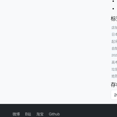
标
店
日
起
自制
20
高
垃
姓
存
微博
B站
淘宝
Github