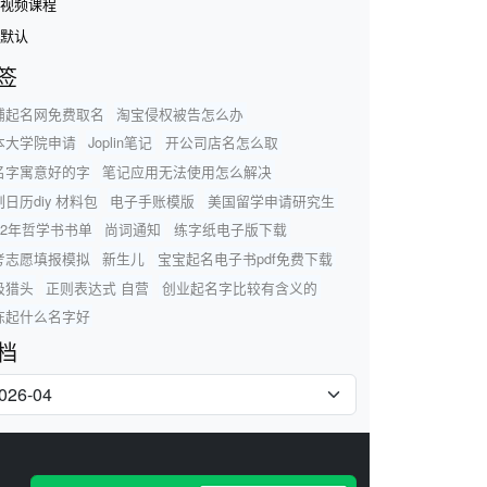
视频课程
默认
签
铺起名网免费取名
淘宝侵权被告怎么办
本大学院申请
Joplin笔记
开公司店名怎么取
名字寓意好的字
笔记应用无法使用怎么解决
日历diy 材料包
电子手账模版
美国留学申请研究生
22年哲学书书单
尚词通知
练字纸电子版下载
考志愿填报模拟
新生儿
宝宝起名电子书pdf免费下载
圾猎头
正则表达式 自营
创业起名字比较有含义的
陈起什么名字好
档