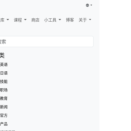
识库
课程
商店
小工具
博客
关于
类
英语
日语
技能
职场
教育
新闻
官方
产品