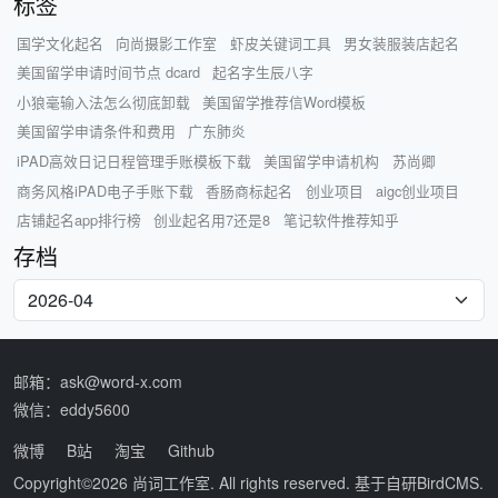
标签
国学文化起名
向尚摄影工作室
虾皮关键词工具
男女装服装店起名
美国留学申请时间节点 dcard
起名字生辰八字
小狼毫输入法怎么彻底卸载
美国留学推荐信Word模板
美国留学申请条件和费用
广东肺炎
iPAD高效日记日程管理手账模板下载
美国留学申请机构
苏尚卿
商务风格iPAD电子手账下载
香肠商标起名
创业项目
aigc创业项目
店铺起名app排行榜
创业起名用7还是8
笔记软件推荐知乎
存档
邮箱：ask@word-x.com
微信：eddy5600
微博
B站
淘宝
Github
Copyright©2026
尚词工作室
. All rights reserved. 基于自研
BirdCMS
.