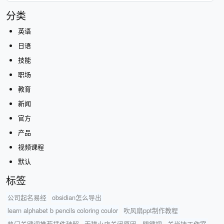
分类
英语
日语
技能
职场
教育
新闻
官方
产品
视频课程
默认
标签
公司起名易经
obsidian怎么导出
learn alphabet b pencils coloring coulor
吹风扇ppt制作教程
热门关键词推荐插件破解
天猫小店关闭原因
關鍵詞
关尚持工作室