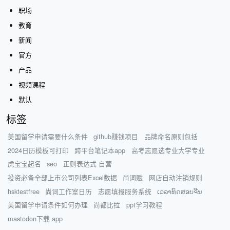
职场
教育
新闻
官方
产品
视频课程
默认
标签
美国留学申请需要什么条件
github赚钱项目
品牌命名原则包括
2024日历模板可打印
跨平台笔记本app
高考志愿选专业大学专业
虎宝宝起名
seo
正则表达式 自营
投资必备全部上市公司列表Excel数据
尚词赋
网店自动注销规则
hsktestfree
尚词工作室日历
志愿填报服务系统
ເວລາທົດສອບຈີນ
美国留学申请条件如何办理
尚都比拉
ppt学习教程
mastodon下载 app