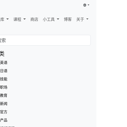
识库
课程
商店
小工具
博客
关于
类
英语
日语
技能
职场
教育
新闻
官方
产品