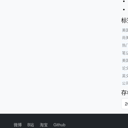
标
美国
尚
热
笔记
美
论
英
公
存
微博
B站
淘宝
Github