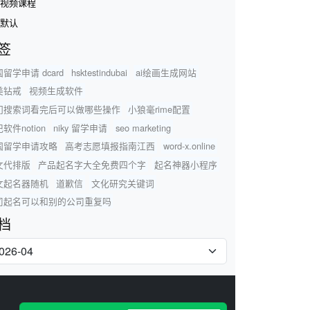
视频课程
默认
签
留学申请 dcard
hsktestindubai
ai绘画生成网站
美钻戒
视频生成软件
门搜索词看完后可以做哪些操作
小狼毫rime配置
软件notion
niky 留学申请
seo marketing
国留学申请攻略
高考志愿填报指南江西
word-x.online
文代排版
产品起名字大全免费四个字
起名神器小程序
文起名器随机
道歉信
文化研究关键词
司起名可以和别的公司重复吗
档