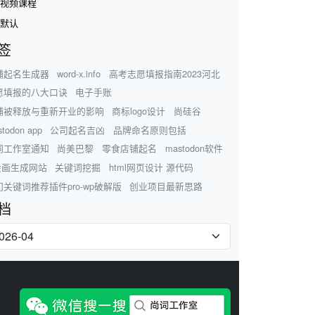
视频课程
默认
签
铺起名生成器
word-x.info
高考志愿填报指南2023河北
愿填报的八大口诀
电子手账
铺被释放与重新开业的影响
商标logo设计
尚硅谷
todon app
公司起名吉凶
品牌命名原则包括
词工作室通知
尚美巴黎
零食店铺起名
mastodon软件
i绘画生成网站
关键词挖掘
html网页设计 源代码
门关键词推荐插件pro-wp破解版
创业项目最新思路
档