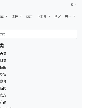
识库
课程
商店
小工具
博客
关于
类
英语
日语
技能
职场
教育
新闻
官方
产品