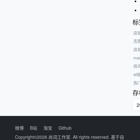
标
店
志
店
mas
尚
a
热
存
微博
B站
淘宝
Github
Copyright©2026
尚词工作室
. All rights reserved. 基于自