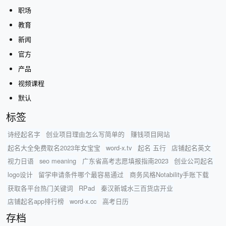
职场
教育
新闻
官方
产品
视频课程
默认
标签
诗经起名字
创业项目理由怎么写简单的
赚钱项目网站
起名大全免费取名2023年女宝宝
word-x.tv
起名 五行
店铺起名英文
视力日语
seo meaning
广东省高考志愿填报指南2023
创业公司起名
logo设计
留学申请条件哪个最容易通过
商务风格Notability手账下载
获取各平台热门关键词
RPad
秦汉新城水三百货店开业
店铺起名app排行榜
word-x.cc
高考日历
存档