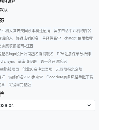
视频课程
默认
签
学红利大减去美国读本科还值吗
留学申请中介机构排名
有谱的人
饰品店铺起名
易经姓名学
chatgpt 使用教程
考志愿填报指南=江西
牌起名logo设计公司起名店铺取名
RPA注册保单分析师
idiansync
尚海湾豪庭
跨平台开源笔记
thub赚钱项目
创业起名注意事项
志愿填报怎么填
得好
诗经起名2023兔宝宝
GoodNote商务风格手账下载
尚卿
关键词完整版
档