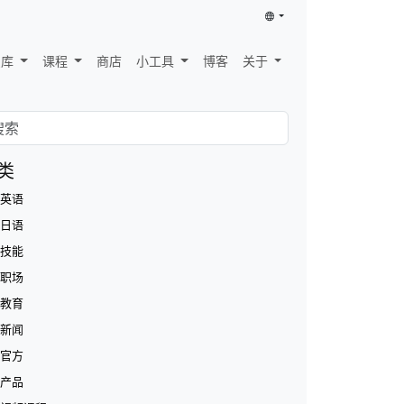
识库
课程
商店
小工具
博客
关于
类
英语
日语
技能
职场
教育
新闻
官方
产品