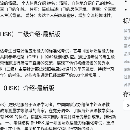
流的情感。 个人信息介绍 姓名：清晰、自信地介绍自己的姓名。
享自己的年龄。 住所：简单描述自己的居住环境。 家庭：分享家
人生活背景。 爱好：表达个人兴趣和喜好，增加交流的趣味性。
标
留
HSK）二级介绍-最新版
没
高
评估考生日常汉语应用能力的标准化考试，它与《国际汉语能力标
品
共同参考框架（CEF）》的A2级别相对应。通过该考试的考生能
obs
常话题进行简洁而直接的交流，展现了他们初级汉语的优秀水
SK（二级）主要针对那些按照每周2-3课时的学习进度，持续学习
gi
）的考生。这些考生通常已经掌握了约300个最常用...
过
苏
（HSK）介绍-最新版
存
SK）更好地服务于汉语学习者，中国国家汉办组织中外汉语教
教育测量学等领域的专家，在充分调查、了解海外汉语教学实际
有 HSK 的优点，借鉴近年来国际语言测试研究最新成果，推出新
。 一、考试结构 新 HSK 是一项国际汉语能力标准化考试，重点
考生在生活、学习和工作中运用汉语进行交际的能力...