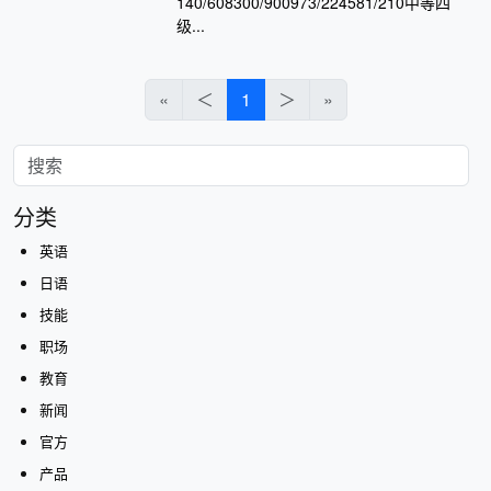
140/608300/900973/224581/210中等四
级...
«
＜
1
＞
»
分类
英语
日语
技能
职场
教育
新闻
官方
产品