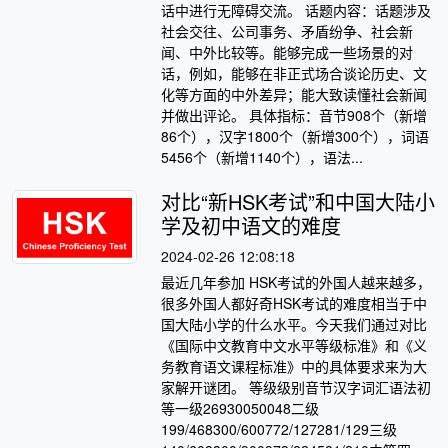
话中进行无障碍交流。 话题内容：话题涉及
社会交往、公司事务、矛盾纷争、社会新
闻、中外比较等。能够完成一些场景的对
话，例如，能够在非正式场合谈论历史、文
化等方面的中外差异；能大致读懂社会新闻
并做出评论。 具体指标：音节908个（新增
86个），汉字1800个（新增300个），词语
5456个（新增1140个），语法...
对比“新HSK考试”和中国大陆小
学及初中语文的难度
2024-02-26 12:08:18
最近几年参加 HSK考试的外国人越来越多，
很多外国人都好奇HSK考试的难度相当于中
国大陆小学的什么水平。今天我们通过对比
《国际中文教育中文水平等级标准》和《义
务教育语文课程标准》中的具体要求来为大
家解开谜团。 等级级别音节汉字词汇语法初
等一级26930050048二级
199/468300/600772/127281/129三级