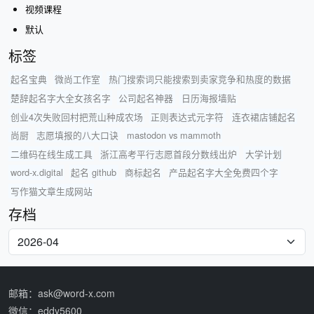
视频课程
默认
标签
起名宝典
微尚工作室
热门搜索词只能搜索到卖家竞争和热度的数据
楚辞起名字大全女孩名字
公司起名神器
日历海报墙贴
创业4次失败回村把荒山种成农场
正则表达式元字符
连衣裙店铺起名
尚厨
志愿填报的八大口诀
mastodon vs mammoth
二维码在线生成工具
浙江高考平行志愿首段分数线出炉
大学计划
word-x.digital
起名 github
商标起名
产品起名字大全免费四个字
写作猫文章生成网站
存档
邮箱：ask@word-x.com
微信：eddy5600