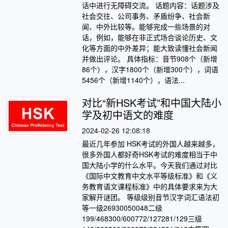
话中进行无障碍交流。 话题内容：话题涉及
社会交往、公司事务、矛盾纷争、社会新
闻、中外比较等。能够完成一些场景的对
话，例如，能够在非正式场合谈论历史、文
化等方面的中外差异；能大致读懂社会新闻
并做出评论。 具体指标：音节908个（新增
86个），汉字1800个（新增300个），词语
5456个（新增1140个），语法...
对比“新HSK考试”和中国大陆小
学及初中语文的难度
2024-02-26 12:08:18
最近几年参加 HSK考试的外国人越来越多，
很多外国人都好奇HSK考试的难度相当于中
国大陆小学的什么水平。今天我们通过对比
《国际中文教育中文水平等级标准》和《义
务教育语文课程标准》中的具体要求来为大
家解开谜团。 等级级别音节汉字词汇语法初
等一级26930050048二级
199/468300/600772/127281/129三级