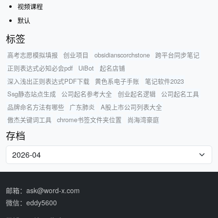
视频课程
默认
标签
高考志愿模拟填报
创业项目
obsidianscorchstone
跨平台同步笔记
正则表达式必知必会pdf
UiBot
起名店铺
深入浅出正则表达式PDF下载
黄色系电子手账
笔记软件2023
Ssg静态站点生成
公司起名参考大全
创业起名逻辑
公司起名工具
品牌命名方法有哪些
广东肺炎
A股上市公司列表大全
傲杰关键词工具
chrome书签文件夹位置
尚海湾豪庭
存档
邮箱：ask@word-x.com
微信：eddy5600