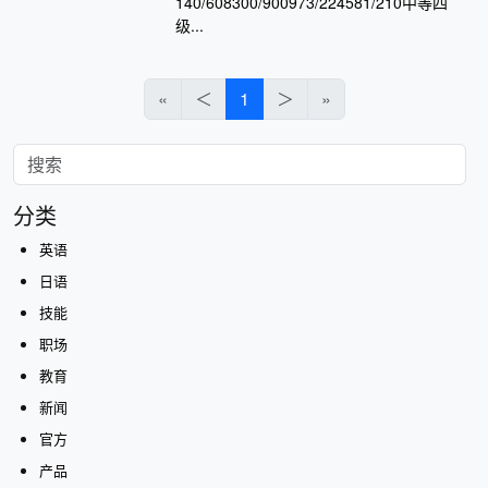
140/608300/900973/224581/210中等四
级...
«
＜
1
＞
»
分类
英语
日语
技能
职场
教育
新闻
官方
产品