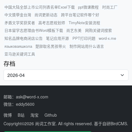
中国大陆全部上市公司列表名单Excel下载
ppt微课教程
时尚工厂
中文獎學金台灣
尚词更新动态
跨平台笔记软件哪个好
矛盾文学奖获奖者
高考志愿规划师
TimyNote安装流程
日本留学志愿理由书Word模板下载
尚艺东美
网购关键词搜索
知名品牌电商闭店公告
笔记应用开源
PPT打印问题
word-x.me
языковаяшкола
楚辞取名男孩带火
制作网站用什么语言
亚马逊关键词工具
存档
邮箱：ask@word-x.com
微信：eddy5600
微博
B站
淘宝
Github
Copyright©2026
尚词工作室
. All rights reserved. 基于自研
BirdCMS
.