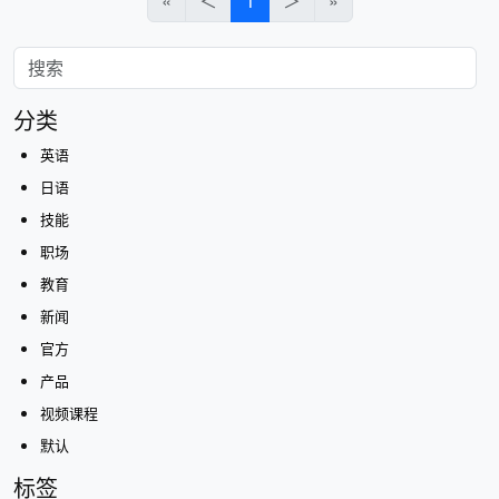
«
＜
1
＞
»
分类
英语
日语
技能
职场
教育
新闻
官方
产品
视频课程
默认
标签