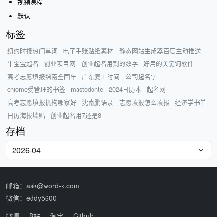
视频课程
默认
标签
纽约时报热门单词
电子手账贴纸素材
静态网站生成器百度主动推送
牛宝宝起名
创业项目网
创业起名用到的数字
好用的关键词软件
高考志愿填报指南全国年
广东复工时间
公司起名字
chrome受管理的书签
mastodonte
2024日历本
起名网
高考志愿填报机构哪家好
沈南鹏语录
志愿填报怎么填报
经济学书单
日历海报墙贴
创业起名用7还是8
存档
邮箱：ask@word-x.com
微信：eddy5600
微博
B站
淘宝
Github