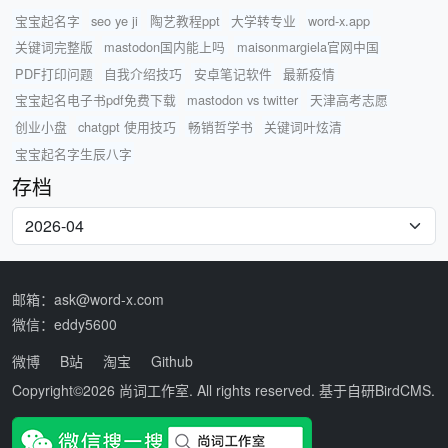
宝宝起名字
seo ye ji
陶艺教程ppt
大学转专业
word-x.app
关键词完整版
mastodon国内能上吗
maisonmargiela官网中国
PDF打印问题
自我介绍技巧
安卓笔记软件
最新疫情
宝宝起名电子书pdf免费下载
mastodon vs twitter
天津高考志愿
创业小盘
chatgpt 使用技巧
畅销哲学书
关键词叶炫清
宝宝起名字生辰八字
存档
邮箱：ask@word-x.com
微信：eddy5600
微博
B站
淘宝
Github
Copyright©2026
尚词工作室
. All rights reserved. 基于自研
BirdCMS
.