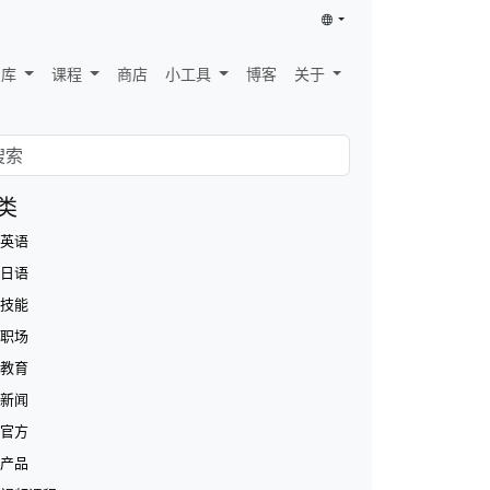
识库
课程
商店
小工具
博客
关于
类
英语
日语
技能
职场
教育
新闻
官方
产品