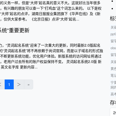
的义务一样，但是“大师”起名真的意义不大。这就好比当年很多
，有兴趣的朋友可以查一下“打鸡血”这个词怎么来的。 以下是权
“大师”起名的点评，湖南日报报业集团旗下《华声在线》及《新
标
仅供大家参考。 《北京日报》点评“大师”起名...
关
系统”重要更新
p
留
力，“灵词起名系统”迎来了一次重大的更新，同时最新2.0版起名
ob
0版的“灵词起名系统”将不再依赖于尚词官网，而是以子域名的形式独
留
不断更新系统功能，优化用户体验。新版系统的访问网址将通过
，老用户过去所有的账户权益保持不变。 灵词起名系统2.0版 新
关
英文名字库 更新内容...
黄
笔
宁夏
＜
1
＞
»
网
高
存