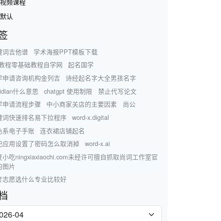
视频课程
默认
签
键词吉他谱
学术海报PPT模板下载
pt教程零基础教程自学网
起名国学
学申请咨询机构金列吉
诗经起名字大全男孩名字
sidian什么意思
chatgpt 使用制限
禁止代写论文
学申请流程步骤
中小商家关店的主要因素
尚公
键词快速排名易下拉程序
word-x.digital
色系电子手账
连衣裙店铺起名
记应用设置了密码怎么取消掉
word-x.ai
小吃ningxiaxiaochi.com未经许可擅自抓取尚词工作室官
的图片
考志愿选什么专业比较好
档