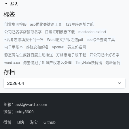
默认
标签
创业集团控股
aso优化关键词工具
123星座网址导航
公司起名字店铺取名字
日语证明模板下载
mastodon extinct
=高考志愿填报十问十答
Word论文排版之道pdf
seo综合查询工具
电子手账本
姓陈女孩起名
уровни
英文起名网
静态网站生成器百度主动推送
方格纸电子版下载
开公司起个好名字
word-x.co
淘宝侵犯了知识产权怎么处理
TimyNote快捷键
最新疫情
存档
邮箱：ask@word-x.com
微信：eddy5600
微博
B站
淘宝
Github