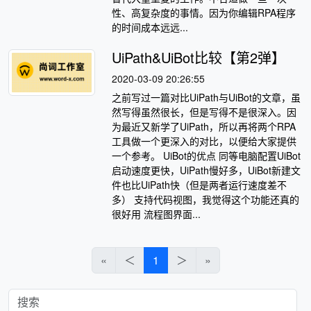
性、高复杂度的事情。因为你编辑RPA程序
的时间成本远远...
UiPath&UiBot比较【第2弹】
2020-03-09 20:26:55
之前写过一篇对比UiPath与UiBot的文章，虽
然写得虽然很长，但是写得不是很深入。因
为最近又新学了UiPath，所以再将两个RPA
工具做一个更深入的对比，以便给大家提供
一个参考。 UiBot的优点 同等电脑配置UiBot
启动速度更快，UiPath慢好多，UiBot新建文
件也比UiPath快（但是两者运行速度差不
多） 支持代码视图，我觉得这个功能还真的
很好用 流程图界面...
«
＜
1
＞
»