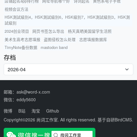
店铺起名app排行榜
网址导航哪个好
诗词起名
黄色系电子手账
视频会议方法
HSK測試級別4，HSK測試級別6，HSK級別7，HSK測試級別3，HSK測
試級別
2024创业项目
网页书签怎么导出
杨天真晒美国留学生活照
美术生高考志愿填报
盗图侵权怎么处理
志愿填报数据库
TimyNote备份数据
mastodon band
存档
邮箱：ask@word-x.com
微信：eddy5600
微博
B站
淘宝
Github
Copyright©2026
尚词工作室
. All rights reserved. 基于自研
BirdCMS
.