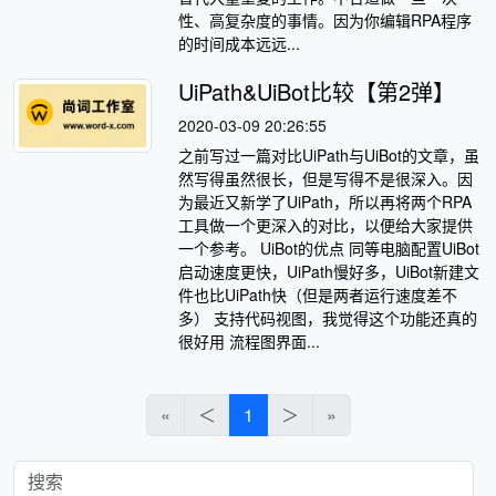
性、高复杂度的事情。因为你编辑RPA程序
的时间成本远远...
UiPath&UiBot比较【第2弹】
2020-03-09 20:26:55
之前写过一篇对比UiPath与UiBot的文章，虽
然写得虽然很长，但是写得不是很深入。因
为最近又新学了UiPath，所以再将两个RPA
工具做一个更深入的对比，以便给大家提供
一个参考。 UiBot的优点 同等电脑配置UiBot
启动速度更快，UiPath慢好多，UiBot新建文
件也比UiPath快（但是两者运行速度差不
多） 支持代码视图，我觉得这个功能还真的
很好用 流程图界面...
«
＜
1
＞
»