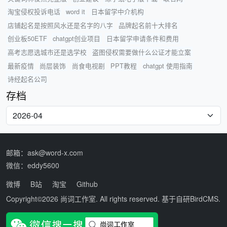
淘宝侵权投诉电话
word it
日本留学中介机构
店铺起名是按照风水还是名字的八字
品牌起名前十大排名
创业板50ETF
chatgpt创业项目
日本留学申请条件和费用
高考志愿选城市还是选学校
盗图侵权需要做什么公证才能立案
最新疫情
尚层装饰
尚食电视剧
PPT教程
chatgpt 使用指南
诗经起名公司
存档
邮箱：ask@word-x.com
微信：eddy5600
微博
B站
淘宝
Github
Copyright©2026
尚词工作室
. All rights reserved. 基于自研
BirdCMS
.