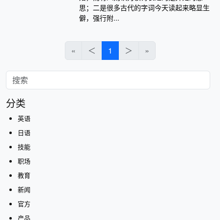
思；二是很多古代的字词今天读起来略显生
僻，强行附...
«
＜
1
＞
»
分类
英语
日语
技能
职场
教育
新闻
官方
产品