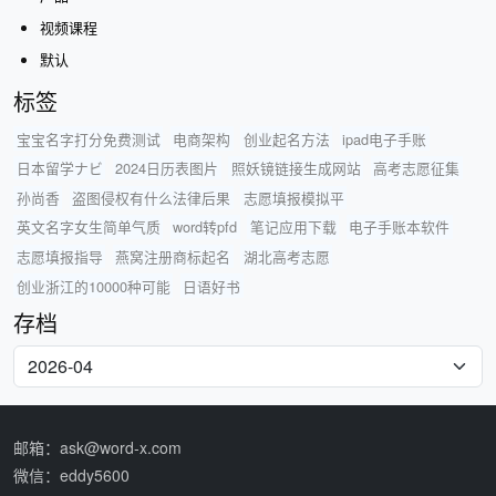
视频课程
默认
标签
宝宝名字打分免费测试
电商架构
创业起名方法
ipad电子手账
日本留学ナビ
2024日历表图片
照妖镜链接生成网站
高考志愿征集
孙尚香
盗图侵权有什么法律后果
志愿填报模拟平
英文名字女生简单气质
word转pfd
笔记应用下载
电子手账本软件
志愿填报指导
燕窝注册商标起名
湖北高考志愿
创业浙江的10000种可能
日语好书
存档
邮箱：ask@word-x.com
微信：eddy5600