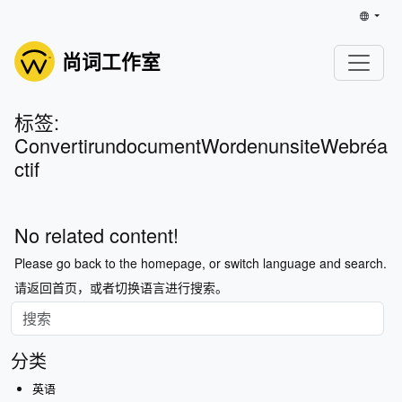
尚词工作室
标签:
ConvertirundocumentWordenunsiteWebréa
ctif
No related content!
Please go back to the homepage, or switch language and search.
请返回首页，或者切换语言进行搜索。
分类
英语