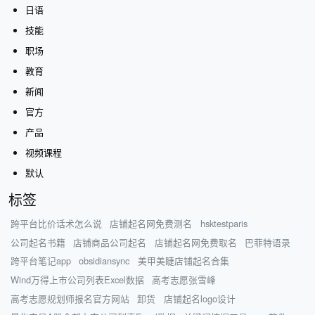
日语
技能
职场
教育
新闻
官方
产品
视频课程
默认
标签
跨平台比价话术怎么说
店铺起名网免费测名
hsktestparis
公司起名书籍
店铺商品公司起名
店铺起名网免费取名
巴菲特语录
跨平台笔记app
obsidiansync
美甲美睫店铺起名合集
Wind万得上市公司列表Excel数据
高考志愿张雪峰
高考志愿规划师报名官方网站
卸货
店铺起名logo设计