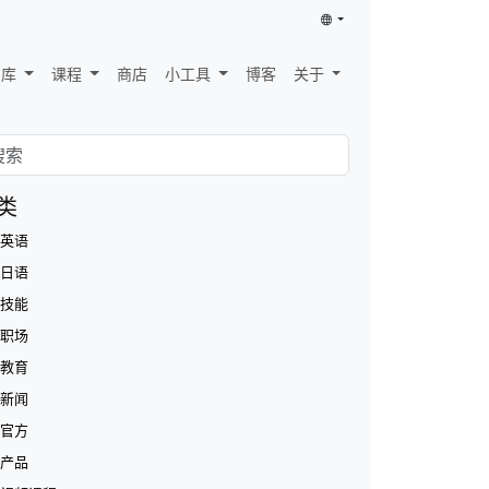
识库
课程
商店
小工具
博客
关于
类
英语
日语
技能
职场
教育
新闻
官方
产品