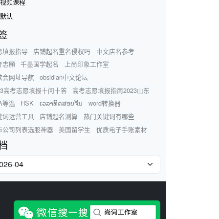
视频课程
默认
签
愿填报指导
店铺起名重名侵权吗
中文店名参考
考志願
千墨国学起名
上尚印象工作室
歌会网址导航
obsidian中文论坛
023高考志愿填报十问十答
高考志愿填报指南2023山东
A等温
HSK
ເວລາທົດສອບຈີນ
word转换器
键词运营工具
店铺起名测算
热门关键词有哪些
市公司列表选股神器
美国留学生
优质电子手账素材
档