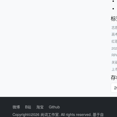
标
志
高
红
2
RP
关
上
存
微博
B站
淘宝
Github
Copyright©2026
尚词工作室
. All rights reserved. 基于自