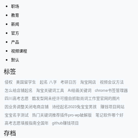
职场
教育
新闻
官方
产品
视频课程
默认
标签
侵权
美国留学生
起名 八字
考研日历
淘宝网店
视频会议方法
怎么给店铺起名
淘宝关键词工具
Ai绘画关键词
chrome书签管理器
四川高考志愿
酷发型网未经许可擅自抓取尚词工作室官网的图片
因业务调整关闭电商店铺
诗经起名2023兔宝宝男孩
赚钱项目网站
宝宝名字测试
热门关键词推荐插件pro-wp破解版
笔记软件哪个好
高考志愿填报指南全国年
github赚钱项目
存档