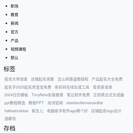
职场
教育
新闻
官方
产品
视频课程
默认
标签
投资大师语录
店铺起名测算
怎么样算盗图侵权
产品起名大全免费
起名字2023起名男宝宝免费
条形码在线生成工具
投资家语录
2024日历模板
TimyNote安装报错
笔记软件免费
正则表达式生成器
ppt教程精选
教程PPT
尚词官网
obsidianflamescardlist
hsktestindubai
新生儿
电脑练字软件app哪个好
店铺起名logo设计
道歉信
存档