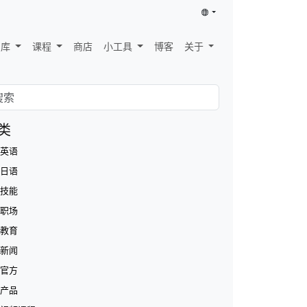
识库
课程
商店
小工具
博客
关于
类
英语
日语
技能
职场
教育
新闻
官方
产品