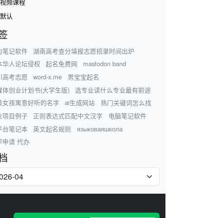
视频课程
默认
签
为笔记软件
湖南高考查分填报志愿招录时间出炉
本华人论坛侵权
起名免费网
mastodon band
川高考志愿
word-x.me
男宝宝起名
媒体创业计划书(大学生版)
选专业读什么专业最有前途
孩女孩寓意好听的名字
ai生成网站
热门关键词怎么找
业项目例子
正则表达式匹配中文汉字
电脑笔记软件
平台笔记本
英文起名规则
языковаяшкола
学申请 代办
档