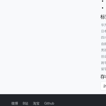
标
华
日
四
自
男
创
跨
留
存
微博
B站
淘宝
Github