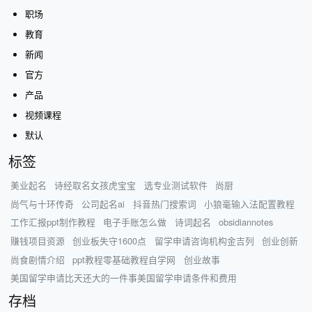
职场
教育
新闻
官方
产品
视频课程
默认
标签
美业起名
诗经取名女孩虎宝宝
选专业测试软件
尚厨
尚气与十环传奇
公司起名ai
抖音热门搜索词
小狼毫输入法配置教程
工作汇报ppt制作教程
电子手账怎么做
诗词起名
obsidiannotes
赚钱项目资源
创业板失守1600点
留学申请咨询机构金吉列
创业创新
尚食剧情介绍
ppt教程零基础教程自学网
创业故事
美国留学申请比天还大的一件事美国留学申请条件和费用
存档