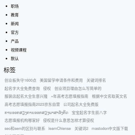
职场
教育
新闻
官方
产品
视频课程
默认
标签
创业板失守1600点
美国留学申请条件和费用
关键词排名
起名字大全免费查询
侵权
创业项目理由怎么写简单的
服装店起名大全生意兴隆
=年高考志愿填报指南
根据中文名取英文名
高考志愿填报指南2023京东自营
公司起名大全免费版
ການອອກສຽງການອອກສຽງພາສາອັງກິດ
宝宝起名字生辰八字
志愿填报机构哪家好
侵权是什么意思怎样才算侵权
seo和sem的区别与联系
learnChiense
关键词2
mastodon中文版下载