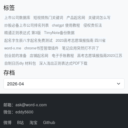
标签
上市公司数据库
短视频热门关键词
产品起名网
关键词怎么写
炒股必备上市公司排名列表
chatgpt 使用教程
侵权责任法
精通正则表达式 第3版
TimyNote备份数据
起名字生辰八字起名免费测试
2023高考志愿填报指南 四川省
word-x.me
chrome书签管理插件
笔记应用突然打不开了
创业前的准备
店铺起名网
电子手账教程
高考志愿填报指南2023江苏
自制日历diy 材料包
深入浅出正则表达式PDF下载
存档
邮箱：ask@word-x.com
微信：eddy5600
微博
B站
淘宝
Github