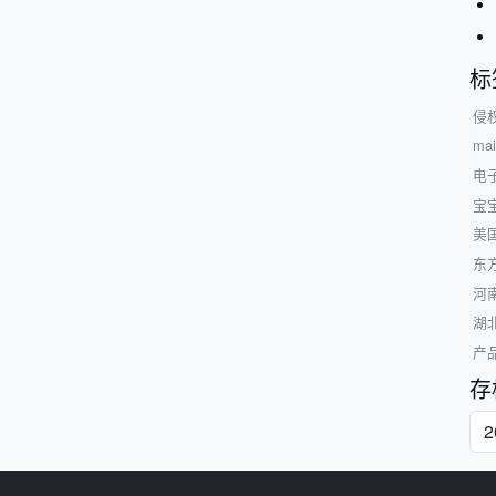
标
侵
ma
电
宝
美
东
河
湖
产
存