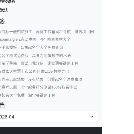
视频课程
默认
签
权商标一般赔偿多少
尚词工作室网址导航
赚钱项目网
isonmargiela官网中国
PPT图表素材大全
子手账模板
公司起名字大全免费查询
宝名字测试免费版
高考志愿填报中的术语
国留学移民
面试自我介绍
速卖通关键词工具
方财富大智慧上市公司列表Excel数据导出
南高考志愿填报
没有结果
创业起名字注意事项
北高考志愿
宝宝起名打分测试100分取名测试
品起名大全免费
淘宝关键词工具
档