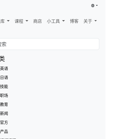
识库
课程
商店
小工具
博客
关于
类
英语
日语
技能
职场
教育
新闻
官方
产品