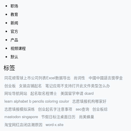
职场
教育
新闻
官方
产品
视频课程
默认
标签
同花顺雪球上市公司列表Excel数据导出
尚词性
中國中國語言獎學金
创业板
女装店铺起名
笔记应用不支持打开此文件类型怎么办
网址导航网站
起名取名程博士
美国留学申请 dcard
learn alphabet b pencils coloring coulor
志愿填报机构哪家好
志愿填报模拟演练
创业起名字注意事项
seo查询
创业板综
mastodon singapore
节假日标注桌面日历
尚美蜂巢
淘宝网红店闭店潮原因
word-x.site