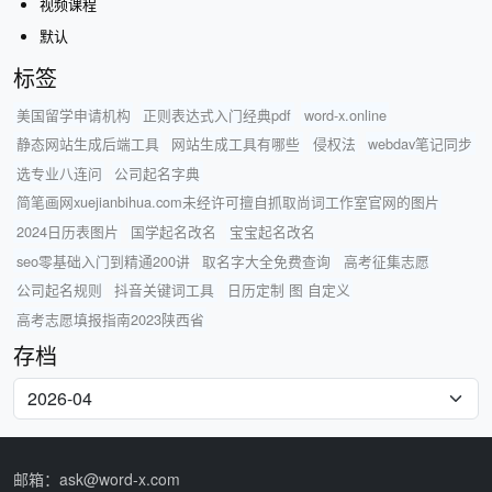
视频课程
默认
标签
美国留学申请机构
正则表达式入门经典pdf
word-x.online
静态网站生成后端工具
网站生成工具有哪些
侵权法
webdav笔记同步
选专业八连问
公司起名字典
简笔画网xuejianbihua.com未经许可擅自抓取尚词工作室官网的图片
2024日历表图片
国学起名改名
宝宝起名改名
seo零基础入门到精通200讲
取名字大全免费查询
高考征集志愿
公司起名规则
抖音关键词工具
日历定制 图 自定义
高考志愿填报指南2023陕西省
存档
邮箱：ask@word-x.com