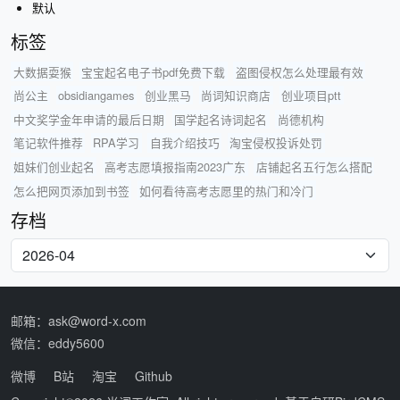
默认
标签
大数据耍猴
宝宝起名电子书pdf免费下载
盗图侵权怎么处理最有效
尚公主
obsidiangames
创业黑马
尚词知识商店
创业项目ptt
中文奖学金年申请的最后日期
国学起名诗词起名
尚德机构
笔记软件推荐
RPA学习
自我介绍技巧
淘宝侵权投诉处罚
姐妹们创业起名
高考志愿填报指南2023广东
店铺起名五行怎么搭配
怎么把网页添加到书签
如何看待高考志愿里的热门和冷门
存档
邮箱：ask@word-x.com
微信：eddy5600
微博
B站
淘宝
Github