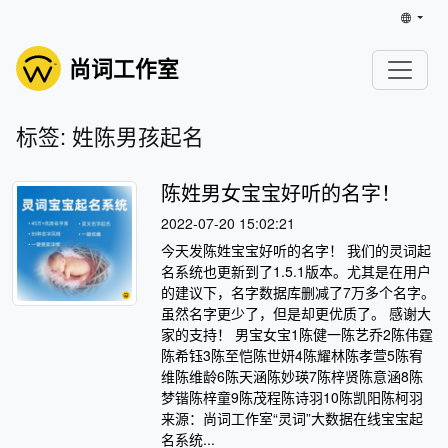
尚词工作室
标签: 姓陈男孩起名
陈姓男女宝宝好听的名字！
2022-07-20 15:02:21
今天发陈姓宝宝好听的名字！ 我们的灵词起
名系统也更新到了1.5.1版本。尤其是在用户
的建议下，名字数据库删减了7万多个名字。
虽然名字更少了，但是却更优质了。 感谢大
家的支持！ 男宝女宝1陈健一陈艺乔2陈伟霆
陈希钰3陈至恺陈世妍4陈耀林陈孝萱5陈宥
维陈维龄6陈天涵陈妙瑛7陈梓贤陈意涵8陈
梦锴陈梓童9陈茂程陈诗羽10陈凯阳陈柯羽
来源：尚词工作室“灵词”大数据在线宝宝起
名系统...