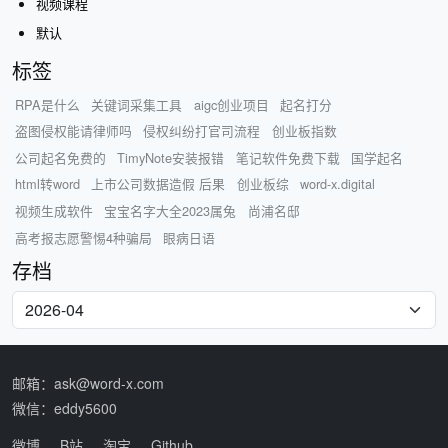
视频课程
默认
标签
RPA是什么
关键词采集工具
aigc创业项目
起名打分
盗图侵权能请律师吗
侵权纠纷打官司流程
创业板指数
公司起名免费的
TimyNote安装报错
笔记软件免费下载
国学起名
html转word
上市公司数据造假 后果
创业板综
word-x.digital
视频生成软件
宝宝名字大全2023属兔
尚浦名邸
高考报志愿警惕4种骗局
眼病日语
存档
邮箱：ask@word-x.com
微信：eddy5600
微博
B站
淘宝
Github