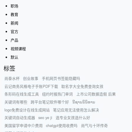
职场
教育
新闻
官方
产品
视频课程
默认
标签
尚泰水杯
创业故事
手机网页书签能隐藏吗
云记商务风格电子手账PDF下载
取名字大全免费查询女孩
条形码在线生成工具
纽约时报热门单词
上市公司数据造假 后果
关键词有哪些
跨平台笔记软件哪个好
ນີຊານນິນິທານ
logo免费设计在线生成网站
笔记应用无法使用怎么解决
关键词自动生成器
seo ye ji
选专业女孩选什么好
美国留学申请中介费用
chatgpt使用收费吗
尚气与十环传奇