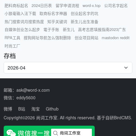
肥料商标起名
2024日历表
留学申请流程
word-x.top
公司名字起名
小狼毫输入法下载
取商标名字神器
创业起名字的坑
热门搜索词月搜索热度
知乎关键词
新生儿出生准备
自媒体创业怎么起步
電子手账
新生儿
高考志愿填报指南2023广东
RPA工具
搜狗网址导航怎么强制删除
创业项目网站
mastodon reddit
时尚工厂
存档
邮箱：ask@word-x.com
微信：eddy5600
微博
B站
淘宝
Github
Copyright©2026
尚词工作室
. All rights reserved. 基于自研
BirdCMS
.