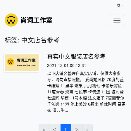
尚词工作室
标签: 中文店名参考
真实中文服装店名参考
2021-12-01 00:12:31
以下店铺名整理自真实店铺，仅供大家参
考，请勿直接照搬。 爱尚她风格 70度的蓝
卡维妲 11里半 煊果 六月初七 卡帝乐鳄鱼
11度青春 焕黛 七色麻 卡佛连 11国 波司登
七波辉 华模 11号木棉 法文箱子 7莫丽菲尔
千仞岗 11港 池上美沙 6颗米 剪裁时间 易更
衣 汉典牛...
«
＜
1
＞
»