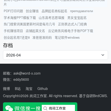
片
PDF打印问题
创业赚钱
品牌起名商标起名
преподаватели
学术海报PPT模板下载
山东高考志愿填报
男女宝宝起名
热门搜索词美国更新时间是每月几号
正则表达式入门经典
手机赚钱项目
店铺起英文名
云记商务风格电子手账PDF下载
创业起名用7还是8
准爸爸准妈妈
笔记软件windows
存档
邮箱：ask@word-x.com
微信：eddy5600
微博
B站
淘宝
Github
Copyright©2026
尚词工作室
. All rights reserved. 基于自研
BirdCMS
.