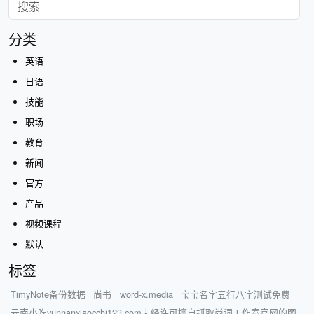
分类
英语
日语
技能
职场
教育
新闻
官方
产品
视频课程
默认
标签
TimyNote备份数据
尚书
word-x.media
宝宝名字五行八字测试免费
云南小吃yunnanxiaocchi123.com未经许可擅自抓取尚词工作室官网的图