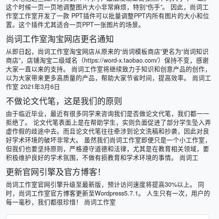
这个时候一页一页地调整图片大小非常麻烦，特别“伤手”。 因此，尚词工
作室工作室开发了一款 PPT插件可以批量调整PPT内所有图片的大小和位
置。这个插件尤其适合一页PPT一张图片的场景。
尚词工作室淘宝网店更名通知
从即日起，尚词工作室淘宝网店从原来的“尚词模板商店”更名为“尚词知识
商店”，店铺淘宝二级域名（https://word-x.taobao.com/）保持不变，感谢
大家一直以来的支持。 尚词工作室将继续致力于知识和创意产品的创作，
以为大家带来更多高质量的产品，帮助大家节省时间，提高效率。 尚词工
作室 2021年3月6日
不做论文代笔，这是我们的原则
由于临近毕业，最近有很多同学来咨询我们是否做论文代笔，我们都一一
拒绝了。 论文代笔表面上是在帮助学生，实则负面促进了部分学生坠入弄
虚作假的歧途中去。而且论文代笔往往牵涉到论文洗稿和抄袭，因此对良
好学术环境的破坏非常大。 虽然我们尚词工作室即便只是一个小工作室，
但我们也要坚持原则，严格遵守道德和法律，尤其是在教育相关领域，要
积极维护良好的学术氛围，不做有损教育和学术环境的事情。 尚词工
更新官网引擎及官方博客！
尚词工作室官网引擎升级至最新版，预计访问速度将提高30%以上。 同
时，尚词工作室官方博客更新至Wordpress5.7.1。 人生只有一次，用户的
每一毫秒，我们都很珍惜！ 尚词工作室