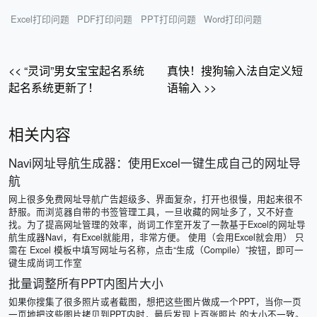
Excel打印问题
PDF打印问题
PPT打印问题
Word打印问题
<< “灵词”男女宝宝起名系统
真快！搜狗输入法自定义短
起名系统更新了！
语输入 >>
相关内容
Navi网址导航生成器：使用Excel一键生成自己的网址导
航
网上很多免费网址导航广告超级多、界面复杂，打开也很慢，用起来很不
舒服。而浏览器自带的书签管理工具，一旦收藏的网址多了，又不好查
找。为了提高网址管理的效率，尚词工作室开发了一款基于Excel的网址导
航生成器Navi，有Excel就能用，非常方便。 使用（会用Excel就会用） 只
需在 Excel 模板中填写网址与名称，点击“生成（Compile）”按钮，即可一
键生成尚词工作室
批量调整所有PPT内图片大小
如果你搜集了很多照片或者截图，想把这些图片做成一个PPT，当你一页
一页地把这些图片拷贝到PPT内时，最后发现上百张照片 的大小不一致。