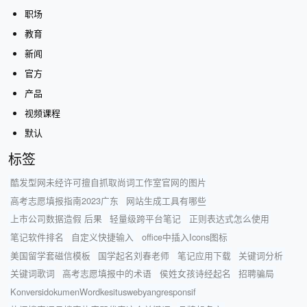
职场
教育
新闻
官方
产品
视频课程
默认
标签
酷发型网未经许可擅自抓取尚词工作室官网的图片
高考志愿填报指南2023广东
网站生成工具有哪些
上市公司数据造假 后果
轻量级跨平台笔记
正则表达式怎么使用
笔记软件排名
自定义快捷输入
office中插入Icons图标
美国留学套磁信模板
国学起名刘春老师
笔记应用下载
关键词分析
关键词歌词
高考志愿填报中的术语
侯姓女孩诗经起名
招聘骗局
KonversidokumenWordkesituswebyangresponsif