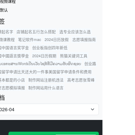
视频课程
默认
签
牌起名字
店铺起名五行怎么搭配
选专业应该怎么选
t微课教程
笔记软件mac
2024日历放假
志愿填报指南
国中国语言奖学金
创业板指创四年新低
國中國語言獎學金
2024日历假期
熊猫关键词工具
ນເອກະສານWordເປັນເວັບໄຊທ໌ທີ່ມີຄວາມຮັບຜິດຊອບ
创业路
国留学申请比天还大的一件事美国留学申请条件和费用
基本都是的小店
制作网站注册机违法
高考志愿张雪峰
考志愿模拟填报
制作网站用什么语言
档