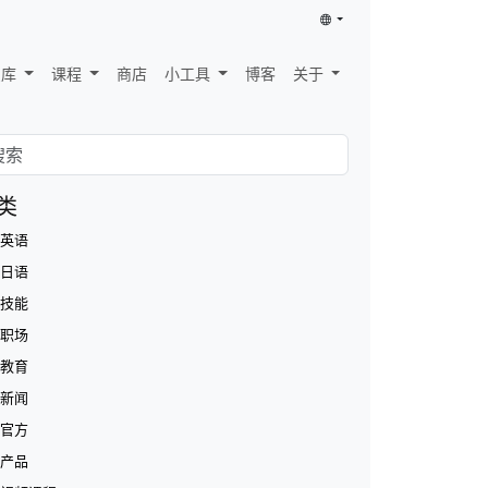
识库
课程
商店
小工具
博客
关于
类
英语
日语
技能
职场
教育
新闻
官方
产品