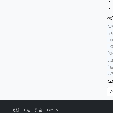
标
品
pp
中
中
ປ່ຽ
美
们
高
存
微博
B站
淘宝
Github