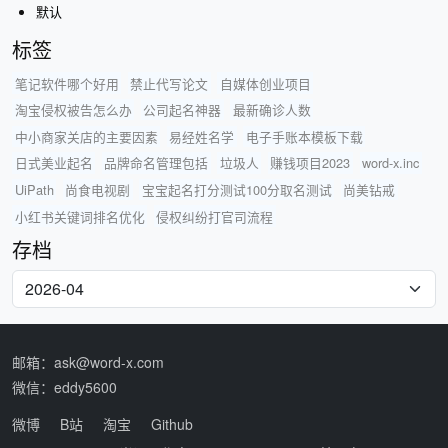
默认
标签
笔记软件哪个好用
禁止代写论文
自媒体创业项目
淘宝侵权被告怎么办
公司起名神器
最新确诊人数
中小商家关店的主要因素
易经姓名学
电子手账本模板下载
日式美业起名
品牌命名管理包括
垃圾人
赚钱项目2023
word-x.inc
UiPath
尚食电视剧
宝宝起名打分测试100分取名测试
尚美钻戒
小红书关键词排名优化
侵权纠纷打官司流程
存档
邮箱：ask@word-x.com
微信：eddy5600
微博
B站
淘宝
Github