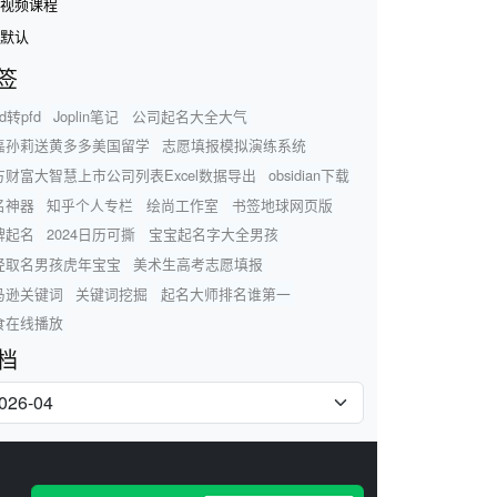
视频课程
默认
签
rd转pfd
Joplin笔记
公司起名大全大气
磊孙莉送黄多多美国留学
志愿填报模拟演练系统
方财富大智慧上市公司列表Excel数据导出
obsidian下载
名神器
知乎个人专栏
绘尚工作室
书签地球网页版
牌起名
2024日历可撕
宝宝起名字大全男孩
经取名男孩虎年宝宝
美术生高考志愿填报
马逊关键词
关键词挖掘
起名大师排名谁第一
食在线播放
档