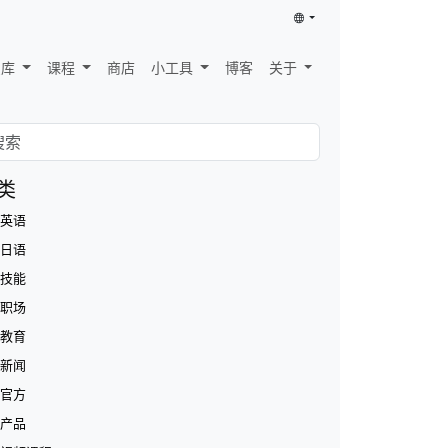
识库
课程
商店
小工具
博客
关于
类
英语
日语
技能
职场
教育
新闻
官方
产品