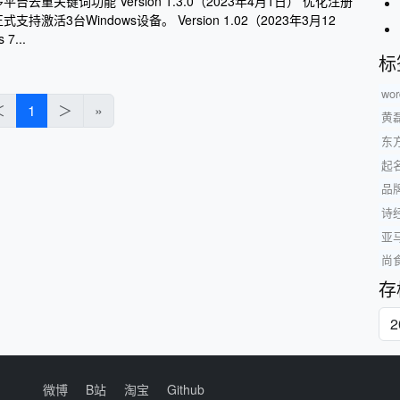
去重关键词功能 Version 1.3.0（2023年4月1日） 优化注册
持激活3台Windows设备。 Version 1.02（2023年3月12
7...
标
wo
＜
1
＞
»
黄
东
起
品
诗
亚
尚
存
微博
B站
淘宝
Github