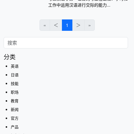
工作中运用汉语进行交际的能力...
«
＜
1
＞
»
分类
英语
日语
技能
职场
教育
新闻
官方
产品