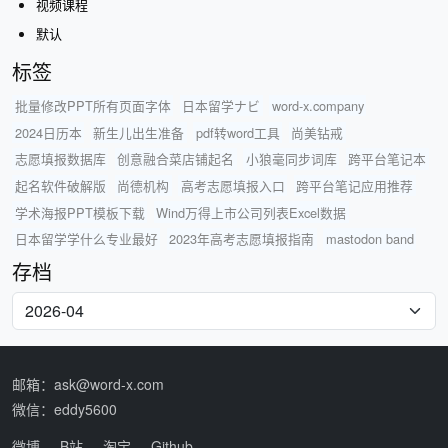
视频课程
默认
标签
批量修改PPT所有页面字体
日本留学ナビ
word-x.company
2024日历本
新生儿出生准备
pdf转word工具
尚美钻戒
志愿填报数据库
创意融合菜店铺起名
小狼毫同步词库
跨平台笔记本
起名软件破解版
尚德机构
高考志愿填报入口
跨平台笔记应用推荐
学术海报PPT模板下载
Wind万得上市公司列表Excel数据
日本留学学什么专业最好
2023年高考志愿填报指南
mastodon band
存档
邮箱：ask@word-x.com
微信：eddy5600
微博
B站
淘宝
Github