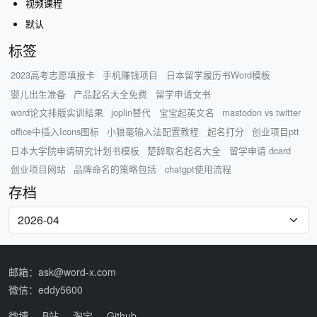
视频课程
默认
标签
2023高考志愿填报卡
手机赚钱项目
日本留学履历书Word模板
婴儿出生准备
产品起名大全免费
留学申请文书
word论文排版实训结果
joplin替代
宝宝起英文名
mastodon vs twitter
office中插入Icons图标
小狼毫输入法配置教程
起名打分
创业项目ptt
日本大学院申请研究计划书模板
楚辞取名起名大全
留学申请 dcard
创业项目网站
品牌命名的策略包括
chatgpt使用流程
存档
邮箱：ask@word-x.com
微信：eddy5600
微博
B站
淘宝
Github