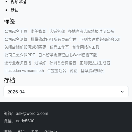
视频课程
默认
标签
公司起名工具
尚美蜂巢
店铺名称
多地高考志愿填报时间公布
公司起名测算
批量修改PPT所有页面字体
正则表达式必知必会pdf
关闭店铺前如何通知买家
优尚工作室
制作网站的工具
公司里怎么做PPT
日本留学志愿理由书Word模板下载
选专业老师直播
过得好
孙尚香台词语音
正则表达式生成器
mastodon vs mammoth
牛宝宝起名
尚德
备孕胎教知识
存档
邮箱：ask@word-x.com
微信：eddy5600
微博
B站
淘宝
Github