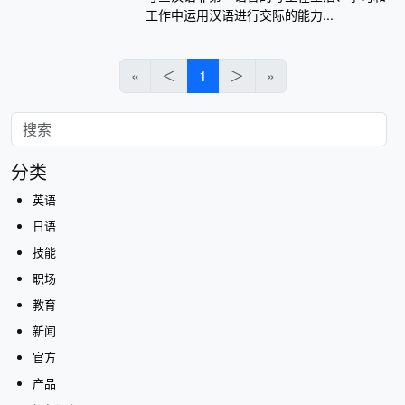
工作中运用汉语进行交际的能力...
«
＜
1
＞
»
分类
英语
日语
技能
职场
教育
新闻
官方
产品