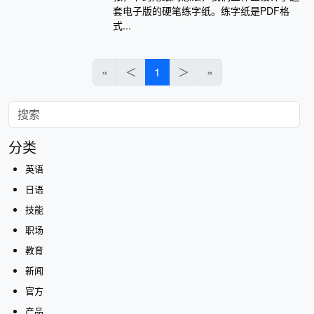
套电子版的硬笔练字纸。练字纸是PDF格
式...
«
＜
1
＞
»
分类
英语
日语
技能
职场
教育
新闻
官方
产品