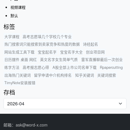
视频课程
默认
标签
大学课程
高考志愿填几个学校几个专业
热门搜索词只能搜索到卖家竞争和热度的数据
诗经起名
网站生成工具下载
宝宝起名字
宝宝名字大全
创业项目网
日历摆件 桌面 网红
英文名字女生简单气质
雷军直播聊最后一次创业
练字方法
高考报志愿心得
A股全部上市公司名单下载
Rpapercutting
出海热门关键词
留学申请中介机构排名
知乎关键词
关键词搜索
TimyNote安装报错
存档
邮箱：ask@word-x.com