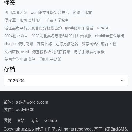
标签
四川高考志愿
word论文排版实验总结
尚词工作室
侵权罪一般可以判几年
千墨国学起名
浙江高考平行志愿首段分数线出炉
ipd手账电子模板
RPASE
2024创业项目
2023湖北高考志愿6月29日开始填报
obsidian怎么导出
chatgpt 使用制限
店铺名称
姓陈男孩起名
静态网站生成器下载
文档转换 word
淘宝侵权收到法院传票
电子手账素材模板
美国留学申请流程
手账电子贴纸
存档
邮箱：ask@word-x.com
微信：eddy5600
微博
B站
淘宝
Github
Copyright©2026
尚词工作室
. All rights reserved. 基于自研
BirdCMS
.