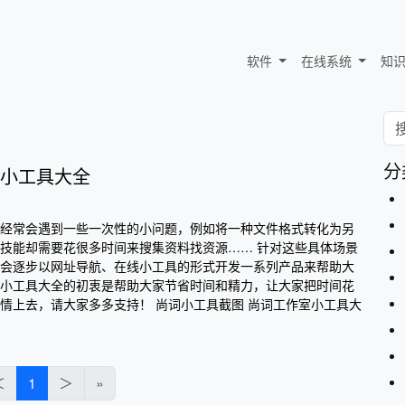
软件
在线系统
知
分
小工具大全
经常会遇到一些一次性的小问题，例如将一种文件格式转化为另
技能却需要花很多时间来搜集资料找资源…… 针对这些具体场景
会逐步以网址导航、在线小工具的形式开发一系列产品来帮助大
小工具大全的初衷是帮助大家节省时间和精力，让大家把时间花
情上去，请大家多多支持！ 尚词小工具截图 尚词工作室小工具大
＜
1
＞
»