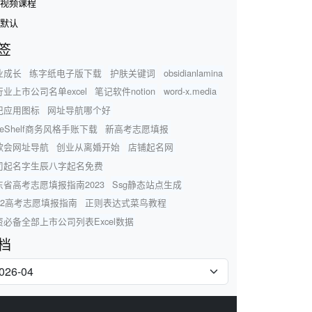
视频课程
默认
签
业成长
练字纸电子版下载
护肤关键词
obsidianlamina
业上市公司名单excel
笔记软件notion
word-x.media
记应用图标
网址导航哪个好
teShelf商务风格手账下载
新高考志愿填报
歌会网址导航
创业从离婚开始
店铺起名网
司起名字生辰八字起名免费
东省高考志愿填报指南2023
Ssg静态站点生成
022高考志愿填报指南
正则表达式菜鸟教程
资必备全部上市公司列表Excel数据
档