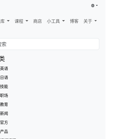
识库
课程
商店
小工具
博客
关于
类
英语
日语
技能
职场
教育
新闻
官方
产品