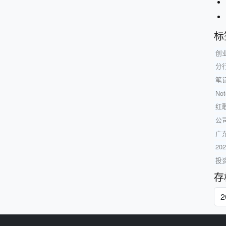
标
创
分行
笔
No
红
公
广
2
投
存