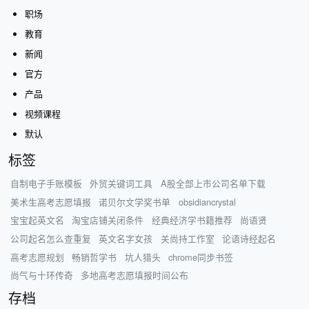
职场
教育
新闻
官方
产品
视频课程
默认
标签
自制电子手账模板
外贸关键词工具
A股全部上市公司名单下载
美术生高考志愿填报
诺贝尔文学奖书单
obsidiancrystal
宝宝起英文名
淘宝店铺关闭条件
经典经济学书籍推荐
尚语贤
公司起名怎么查重复
英文名字女孩
关尚持工作室
论语诗经起名
高考志愿规划
畅销哲学书
坑人猎头
chrome同步书签
尚气与十环传奇
多地高考志愿填报时间公布
存档