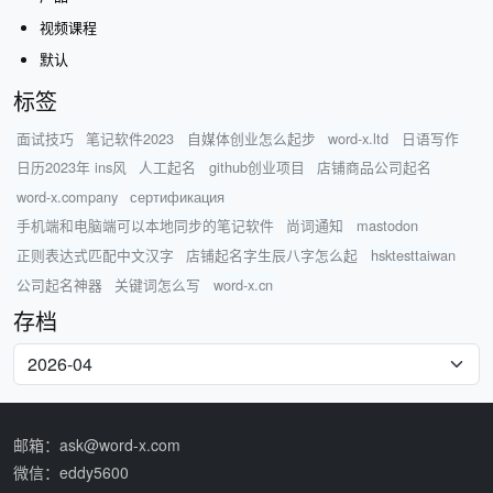
视频课程
默认
标签
面试技巧
笔记软件2023
自媒体创业怎么起步
word-x.ltd
日语写作
日历2023年 ins风
人工起名
github创业项目
店铺商品公司起名
word-x.company
сертификация
手机端和电脑端可以本地同步的笔记软件
尚词通知
mastodon
正则表达式匹配中文汉字
店铺起名字生辰八字怎么起
hsktesttaiwan
公司起名神器
关键词怎么写
word-x.cn
存档
邮箱：ask@word-x.com
微信：eddy5600