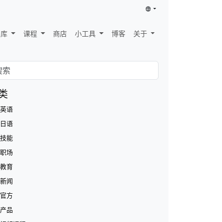
识库
课程
商店
小工具
博客
关于
类
英语
日语
技能
职场
教育
新闻
官方
产品