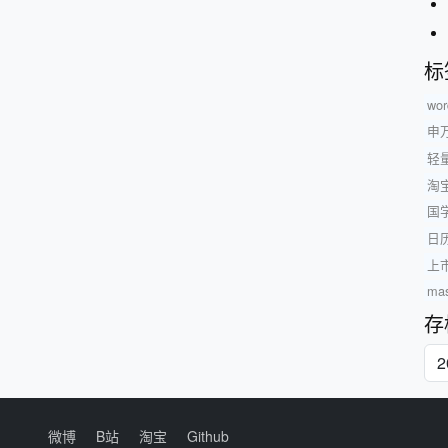
标
wor
申
轻
淘
国
日历
上
ma
存
微博
B站
淘宝
Github