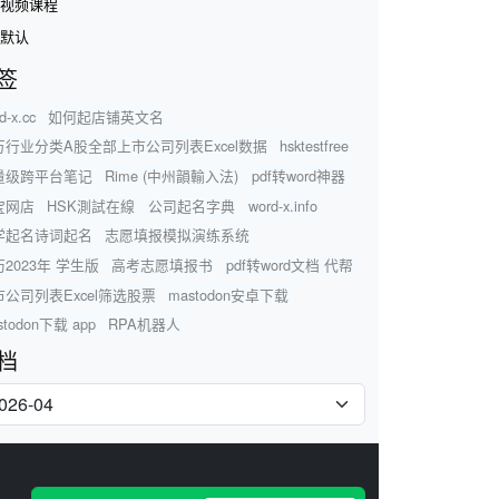
视频课程
默认
签
d-x.cc
如何起店铺英文名
万行业分类A股全部上市公司列表Excel数据
hsktestfree
量级跨平台笔记
Rime (中州韻輸入法)
pdf转word神器
宝网店
HSK測試在線
公司起名字典
word-x.info
学起名诗词起名
志愿填报模拟演练系统
2023年 学生版
高考志愿填报书
pdf转word文档 代帮
市公司列表Excel筛选股票
mastodon安卓下载
stodon下载 app
RPA机器人
档